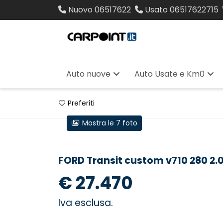
Nuovo
06517622
Usato
06517622715
Auto nuove
Auto Usate e Km0
Preferiti
Mostra le 7 foto
FORD Transit custom v710 280 2.0
€ 27.470
Iva esclusa.