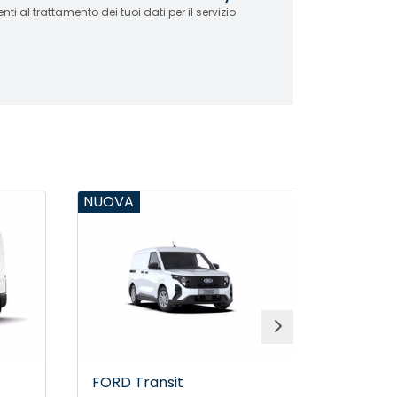
i al trattamento dei tuoi dati per il servizio
NUOVA
NUOVA
FORD Transit
FORD Tr