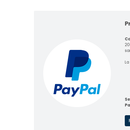
P
Ca
20
sar
La
Se
Pa