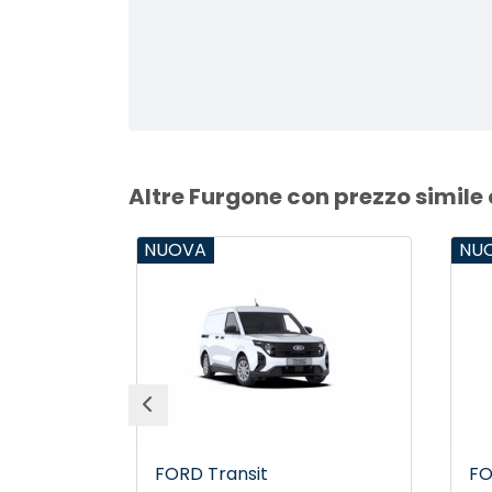
Altre Furgone con prezzo simile
NUOVA
NUO
FORD Transit
FOR