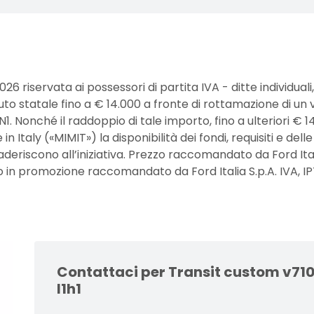
26 riservata ai possessori di partita IVA - ditte individuali,
ibuto statale fino a € 14.000 a fronte di rottamazione di
N1. Nonché il raddoppio di tale importo, fino a ulteriori € 1
n Italy («MIMIT») la disponibilità dei fondi, requisiti e del
deriscono all’iniziativa. Prezzo raccomandato da Ford Italia
n promozione raccomandato da Ford Italia S.p.A. IVA, IPT
Contattaci per Transit custom v710
l1h1