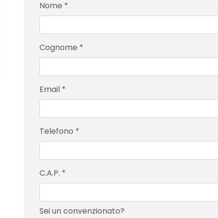
Nome
*
Cognome
*
Email
*
Telefono
*
C.A.P.
*
Sei un convenzionato?