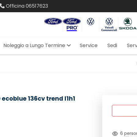
Officina
06517623
Noleggio a Lungo Termine
Service
Sedi
Serv
 ecoblue 136cv trend l1h1
6
person