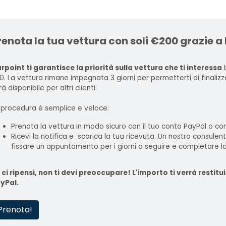
renota la tua vettura con soli €200 grazie a
rpoint ti garantisce la priorità sulla vettura che ti interessa
b
0. La vettura rimane impegnata 3 giorni per permetterti di finaliz
à disponibile per altri clienti.
 procedura è semplice e veloce:
Prenota la vettura in modo sicuro con il tuo conto PayPal o con
Ricevi la notifica e scarica la tua ricevuta. Un nostro consulen
fissare un appuntamento per i giorni a seguire e completare la
 ci ripensi, non ti devi preoccupare! L'importo ti verrà rest
yPal.
Prenota!