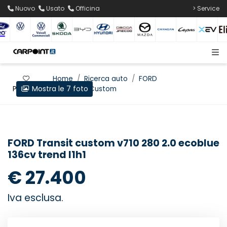
Nuovo
Usato
Officina
> Service
Home
Ricerca auto
FORD
Mostra le 7 foto
Preferiti
Transit Custom
FORD Transit custom v710 280 2.0 ecoblue
136cv trend l1h1
€ 27.400
Iva esclusa.