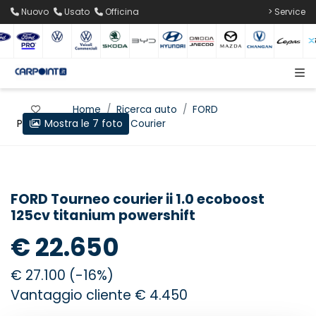
Nuovo
Usato
Officina
> Service
Home
Ricerca auto
FORD
Mostra le 7 foto
Preferiti
Tourneo Courier
FORD Tourneo courier ii 1.0 ecoboost
125cv titanium powershift
€ 22.650
€ 27.100 (-16%)
Vantaggio cliente € 4.450