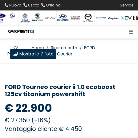
Nuovo
Usato
Officina
> Service
Home
Ricerca auto
FORD
Mostra le 7 foto
Preferiti
Tourneo Courier
FORD Tourneo courier ii 1.0 ecoboost
125cv titanium powershift
€ 22.900
€ 27.350 (-16%)
Vantaggio cliente € 4.450