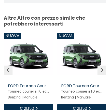
Altre Altro con prezzo simile che
potrebbero interessarti
NUOVA
NUOVA
FORD Tourneo Courier
FORD Tourneo Courier
Tourneo courier ii 1.0 ecoboost 125cv titanium
Tourneo courier ii 1.0 ecoboost 125cv titanium
Benzina | Manuale
Benzina | Manuale
€ 21.150
€ 21.150