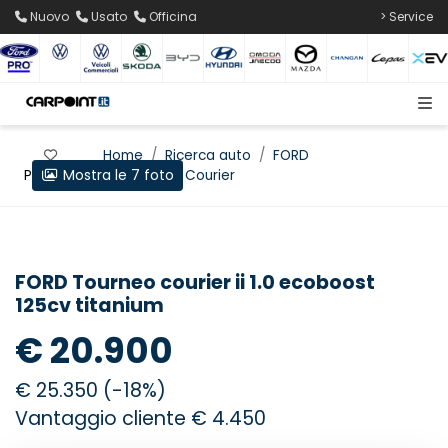
Nuovo
Usato
Officina
> Service
Home
Ricerca auto
FORD
Mostra le 7 foto
Preferiti
Tourneo Courier
FORD Tourneo courier ii 1.0 ecoboost
125cv titanium
€ 20.900
€ 25.350 (-18%)
Vantaggio cliente € 4.450