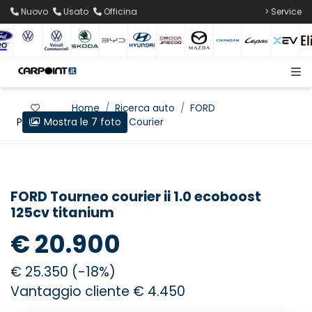
Nuovo
Usato
Officina
> Service
Home
Ricerca auto
FORD
Mostra le 7 foto
Preferiti
Tourneo Courier
FORD Tourneo courier ii 1.0 ecoboost
125cv titanium
€ 20.900
€ 25.350 (-18%)
Vantaggio cliente € 4.450