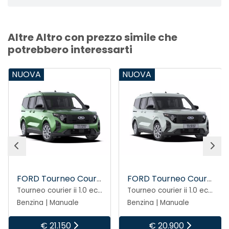
Altre Altro con prezzo simile che
potrebbero interessarti
NUOVA
NUOVA
FORD Tourneo Courier
FORD Tourneo Courier
Tourneo courier ii 1.0 ecoboost 125cv titanium
Tourneo courier ii 1.0 ecoboost 125cv titanium
Benzina | Manuale
Benzina | Manuale
€ 21.150
€ 20.900