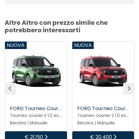
Altre Altro con prezzo simile che
potrebbero interessarti
NUOVA
NUOVA
FORD Tourneo Courier
FORD Tourneo Courier
Tourneo courier ii 1.0 ecoboost 125cv titanium
Tourneo courier ii 1.0 ecoboost 125cv titanium
Benzina | Manuale
Benzina | Manuale
€ 21.150
€ 20.400