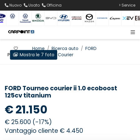
Nuovo
Usato
Officina
> Service
Home
Ricerca auto
FORD
Mostra le 7 foto
Preferiti
Tourneo Courier
FORD Tourneo courier ii 1.0 ecoboost
125cv titanium
€ 21.150
€ 25.600 (-17%)
Vantaggio cliente € 4.450