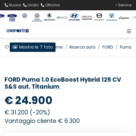
Nuovo
Usato
Officina
> Service
Mostra le 7 foto
Preferiti
Home
Ricerca auto
FORD
Puma
FORD Puma 1.0 EcoBoost Hybrid 125 CV
S&S aut. Titanium
€ 24.900
€ 31.200 (-20%)
Vantaggio cliente € 6.300