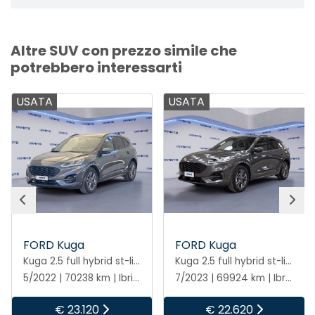
Altre SUV con prezzo simile che
potrebbero interessarti
USATA
USATA
FORD Kuga
FORD Kuga
Kuga 2.5 full hybrid st-line x 2wd 190cv cvt
Kuga 2.5 full hybrid st-line x 2wd 190cv cvt
5/2022 | 70238 km | Ibrida | Automatico
7/2023 | 69924 km | Ibrida | Automatico
€ 23.120
€ 22.620