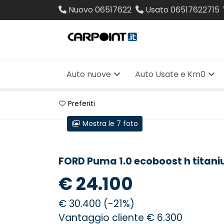
Nuovo
06517622
Usato
06517622715
Auto nuove
Auto Usate e Km0
Preferiti
Mostra le 7 foto
FORD Puma 1.0 ecoboost h titan
€ 24.100
€ 30.400 (-21%)
Vantaggio cliente € 6.300