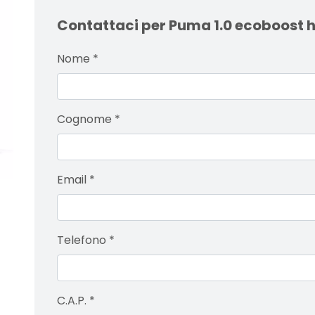
Contattaci per Puma 1.0 ecoboost h
Nome
*
Cognome
*
Email
*
Telefono
*
C.A.P.
*