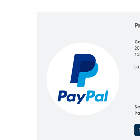
P
Ca
20
sar
La
Se
Pa