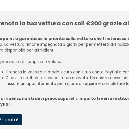
renota la tua vettura con soli €200 grazie a
rpoint ti garantisce la priorità sulla vettura che ti interessa
b
0. La vettura rimane impegnata 3 giorni per permetterti di finaliz
à disponibile per altri clienti.
 procedura è semplice e veloce:
Prenota la vettura in modo sicuro con il tuo conto PayPal o con
Ricevi la notifica e scarica la tua ricevuta. Un nostro consulen
fissare un appuntamento per i giorni a seguire e completare la
 ci ripensi, non ti devi preoccupare! L'importo ti verrà rest
yPal.
Prenota!