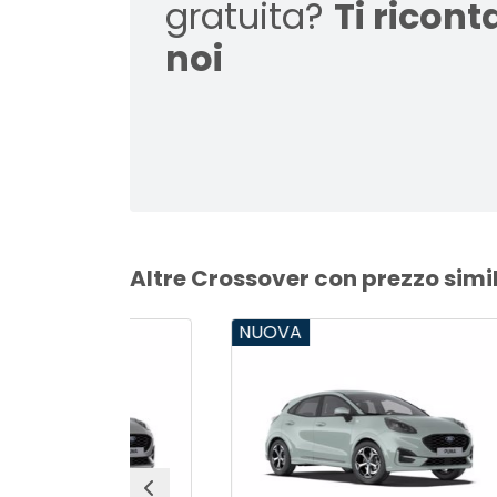
gratuita?
Ti ricon
noi
Altre Crossover con prezzo simi
NUOVA
NUO