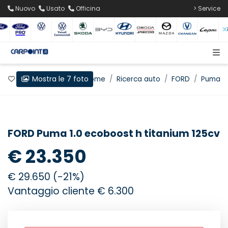
Nuovo
Usato
Officina
> Service
Mostra le 7 foto
Preferiti
Home
Ricerca auto
FORD
Puma
FORD Puma 1.0 ecoboost h titanium 125cv
€ 23.350
€ 29.650 (-21%)
Vantaggio cliente € 6.300