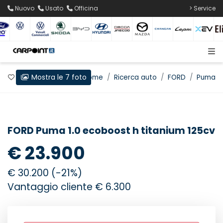
Nuovo
Usato
Officina
> Service
Mostra le 7 foto
Preferiti
Home
Ricerca auto
FORD
Puma
FORD Puma 1.0 ecoboost h titanium 125cv
€ 23.900
€ 30.200 (-21%)
Vantaggio cliente € 6.300