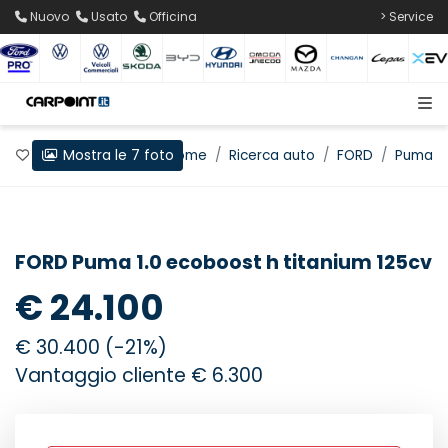
Nuovo
Usato
Officina
> Service
Mostra le 7 foto
Preferiti
Home
Ricerca auto
FORD
Puma
FORD Puma 1.0 ecoboost h titanium 125cv
€ 24.100
€ 30.400 (-21%)
Vantaggio cliente € 6.300