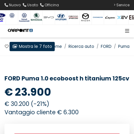
Nuovo
Usato
Officina
> Service
Mostra le 7 foto
Preferiti
Home
Ricerca auto
FORD
Puma
FORD Puma 1.0 ecoboost h titanium 125cv
€ 23.900
€ 30.200 (-21%)
Vantaggio cliente € 6.300