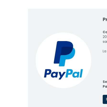
P
Ca
20
sar
La
Se
Pa