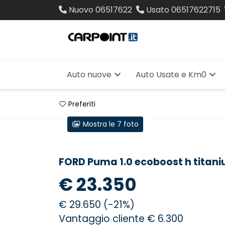
Nuovo
06517622
Usato
06517622715
Auto nuove
Auto Usate e Km0
Preferiti
Mostra le 7 foto
FORD Puma 1.0 ecoboost h titan
€ 23.350
€ 29.650 (-21%)
Vantaggio cliente € 6.300