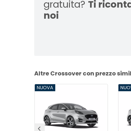
gratuita?
Ti ricon
noi
Altre Crossover con prezzo simi
NUOVA
NUO