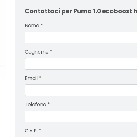
Contattaci per Puma 1.0 ecoboost h
Nome
*
Cognome
*
Email
*
Telefono
*
C.A.P.
*