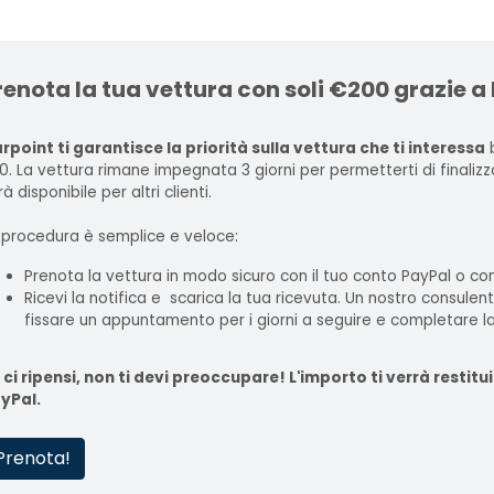
renota la tua vettura con soli €200 grazie a
rpoint ti garantisce la priorità sulla vettura che ti interessa
b
0. La vettura rimane impegnata 3 giorni per permetterti di finaliz
à disponibile per altri clienti.
 procedura è semplice e veloce:
Prenota la vettura in modo sicuro con il tuo conto PayPal o con
Ricevi la notifica e scarica la tua ricevuta. Un nostro consulen
fissare un appuntamento per i giorni a seguire e completare la
 ci ripensi, non ti devi preoccupare! L'importo ti verrà rest
yPal.
Prenota!