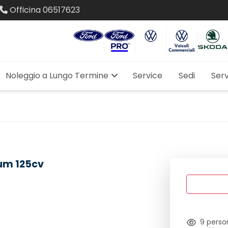
Officina
06517623
Noleggio a Lungo Termine
Service
Sedi
Serv
ium 125cv
9
person