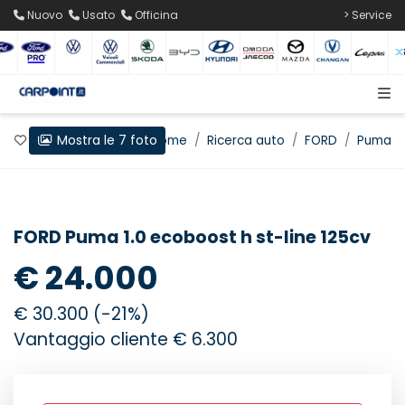
Nuovo
Usato
Officina
> Service
Mostra le 7 foto
Preferiti
Home
Ricerca auto
FORD
Puma
FORD Puma 1.0 ecoboost h st-line 125cv
€ 24.000
€ 30.300 (-21%)
Vantaggio cliente € 6.300