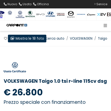
Nuovo
Usato
Officina
> Service
Mostra le 18 foto
Preferiti
Home
Ricerca auto
VOLKSWAGEN
Taigo
VOLKSWAGEN Taigo 1.0 tsi r-line 115cv dsg
€ 26.800
Prezzo speciale con finanziamento