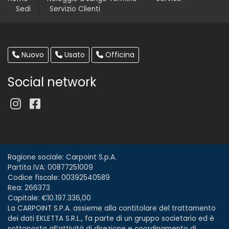
Sedi
Servizio Clienti
Nuovo
Usato
Officina
Social network
Ragione sociale: Carpoint S.p.A.
Partita IVA: 00877251009
Codice fiscale: 00392540589
Rea: 266373
Capitale: €10.197.336,00
La CARPOINT S.P.A. assieme alla contitolare del trattamento
dei dati EKLETTA S.R.L., fa parte di un gruppo societario ed è
sottoposta all’attività di direzione e coordinamento di