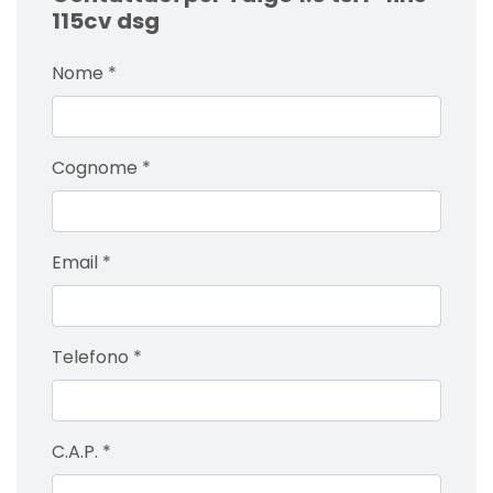
115cv dsg
Nome
*
Cognome
*
Email
*
Telefono
*
C.A.P.
*