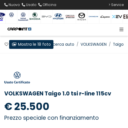
Nuovo
Usato
Officina
> Service
Mostra le 18 foto
Preferiti
Home
Ricerca auto
VOLKSWAGEN
Taigo
VOLKSWAGEN Taigo 1.0 tsi r-line 115cv
€ 25.500
Prezzo speciale con finanziamento