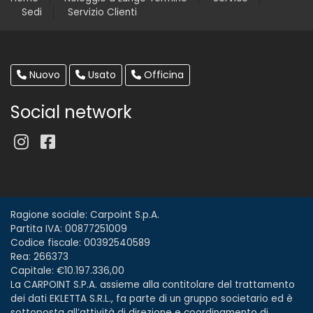
Sedi
Servizio Clienti
Nuovo
Usato
Officina
Social network
Ragione sociale: Carpoint S.p.A.
Partita IVA: 00877251009
Codice fiscale: 00392540589
Rea: 266373
Capitale: €10.197.336,00
La CARPOINT S.P.A. assieme alla contitolare del trattamento
dei dati EKLETTA S.R.L., fa parte di un gruppo societario ed è
sottoposta all’attività di direzione e coordinamento di