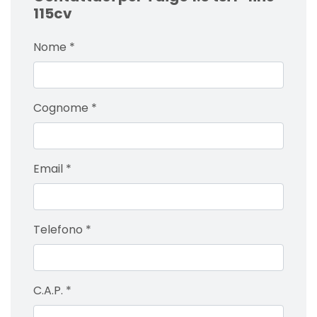
115cv
Nome
*
Cognome
*
Email
*
Telefono
*
C.A.P.
*