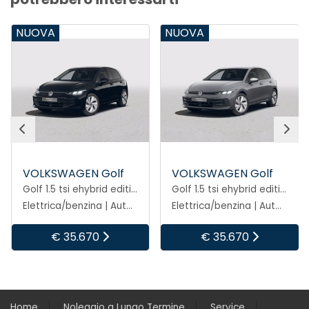
NUOVA
KM 0
Golf
VOLKSWAGEN Golf
VOLKSWAGEN Go
Golf 1.5 tsi ehybrid edition plus 204cv dsg
Golf 1.5 tsi ehybrid edition plus 204cv dsg
Elettrica/benzina | Automatico
Elettrica/benzina | Automatico
0
€ 35.670
€ 34.900
Home
Noleggio a Lungo Termine
Service