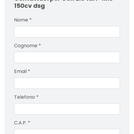
150cv dsg
Nome
*
Cognome
*
Email
*
Telefono
*
C.A.P.
*