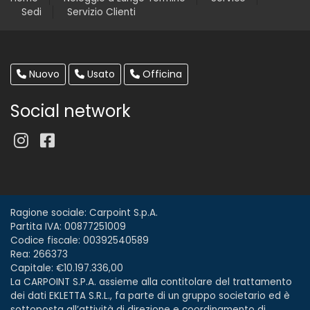
Sedi
Servizio Clienti
Nuovo
Usato
Officina
Social network
Ragione sociale: Carpoint S.p.A.
Partita IVA: 00877251009
Codice fiscale: 00392540589
Rea: 266373
Capitale: €10.197.336,00
La CARPOINT S.P.A. assieme alla contitolare del trattamento
dei dati EKLETTA S.R.L., fa parte di un gruppo societario ed è
sottoposta all’attività di direzione e coordinamento di