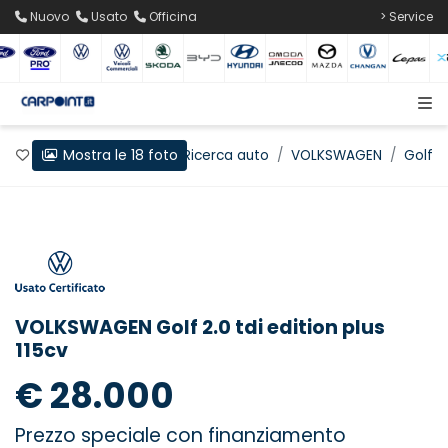
Nuovo
Usato
Officina
> Service
Mostra le 18 foto
Preferiti
Home
Ricerca auto
VOLKSWAGEN
Golf
VOLKSWAGEN Golf 2.0 tdi edition plus
115cv
€ 28.000
Prezzo speciale con finanziamento