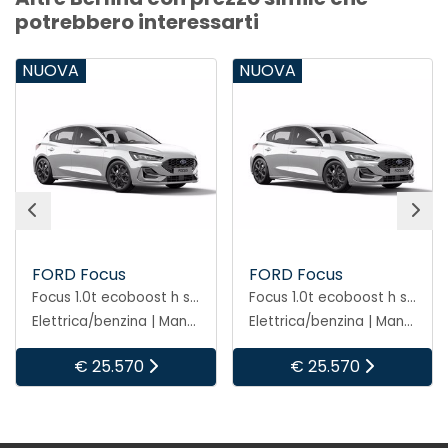
potrebbero interessarti
NUOVA
NUOVA
FORD Focus
FORD Focus
Focus 1.0t ecoboost h st-line 125cv
Focus 1.0t ecoboost h st-line 125cv
Elettrica/benzina | Manuale
Elettrica/benzina | Manuale
€ 25.570
€ 25.570