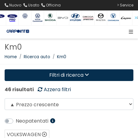
Nuovo
Usato
Officina
> Service
Km0
Home
Ricerca auto
Km0
Filtri di ricerca
46 risultati
Azzera filtri
Neopatentati
VOLKSWAGEN