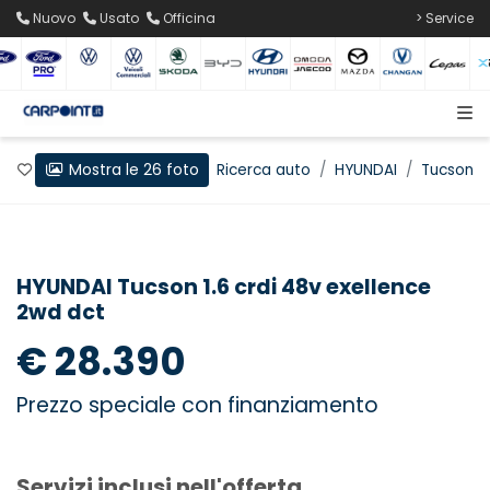
Nuovo
Usato
Officina
> Service
Mostra le 26 foto
Preferiti
Home
Ricerca auto
HYUNDAI
Tucson
HYUNDAI Tucson 1.6 crdi 48v exellence
2wd dct
€ 28.390
Prezzo speciale con finanziamento
Servizi inclusi nell'offerta