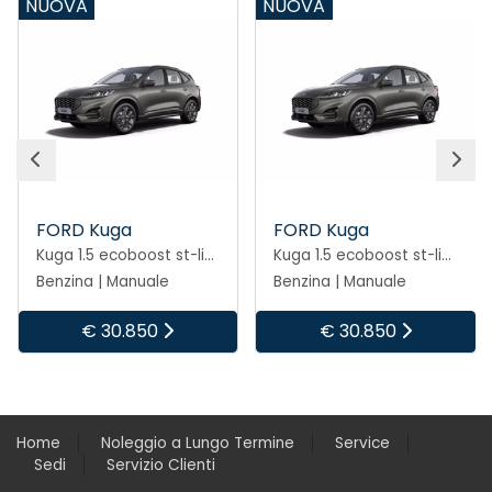
NUOVA
NUOVA
FORD Kuga
FORD Kuga
Kuga 1.5 ecoboost st-line 2wd 150cv
Kuga 1.5 ecoboost st-line 2wd 150cv
Benzina | Manuale
Benzina | Manuale
€ 30.850
€ 30.850
Home
Noleggio a Lungo Termine
Service
Sedi
Servizio Clienti