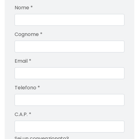
Nome
*
Cognome
*
Email
*
Telefono
*
C.A.P.
*
Sei un convenzionato?