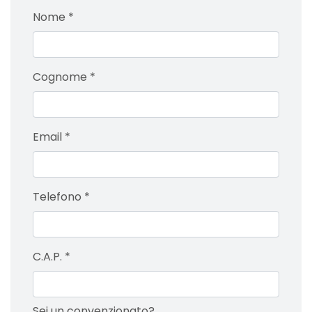
Nome
*
Cognome
*
Email
*
Telefono
*
C.A.P.
*
Sei un convenzionato?