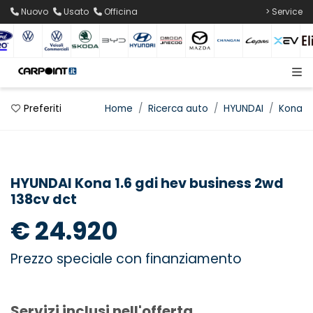
Nuovo
Usato
Officina
> Service
Preferiti
Home
Ricerca auto
HYUNDAI
Kona
HYUNDAI Kona 1.6 gdi hev business 2wd
138cv dct
€ 24.920
Prezzo speciale con finanziamento
Servizi inclusi nell'offerta