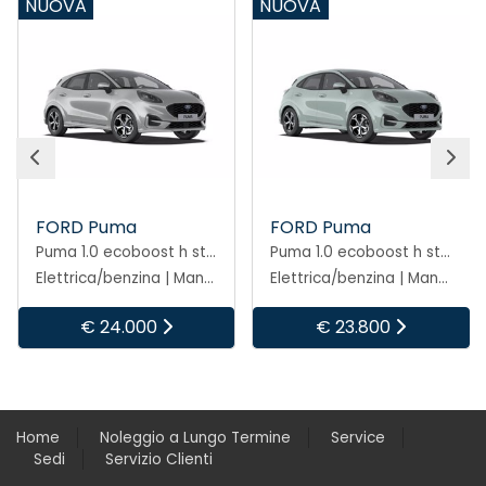
NUOVA
NUOVA
FORD Puma
FORD Puma
Puma 1.0 ecoboost h st-line 125cv
Puma 1.0 ecoboost h st-line 125cv
Elettrica/benzina | Manuale
Elettrica/benzina | Manuale
€ 23.800
€ 24.000
Home
Noleggio a Lungo Termine
Service
Sedi
Servizio Clienti