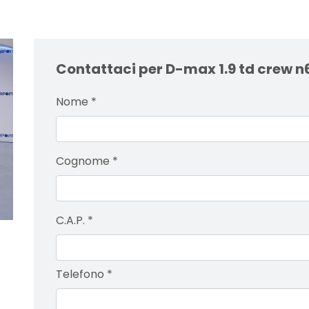
Contattaci per D-max 1.9 td crew n
Nome
*
Cognome
*
C.A.P.
*
Telefono
*