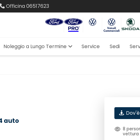
Officina
06517623
Noleggio a Lungo Termine
Service
Sedi
Serv
Dov'è
4 auto
8
person
vettura