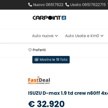
Nuovo
06517622
Usato
06517622715
Auto nuove
Auto Usate e Km0
Preferiti
Mostra le 18 foto
ISUZU D-max 1.9 td crew n60ff 4x
€ 32.920