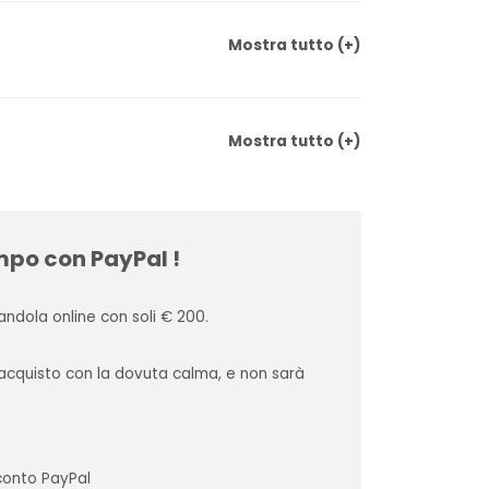
Mostra
tutto
(+)
Mostra
tutto
(+)
mpo con PayPal !
ndola online con soli € 200.
l'acquisto con la dovuta calma, e non sarà
 conto PayPal