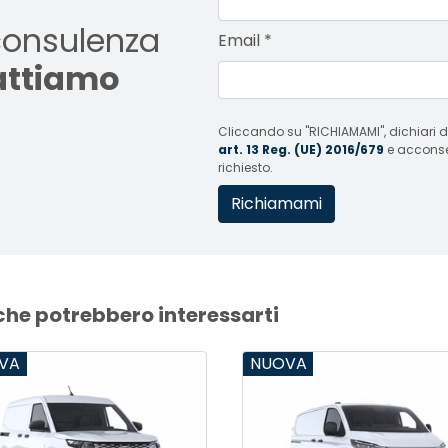
consulenza
Email
*
tattiamo
Cliccando su "RICHIAMAMI", dichiari di
art. 13 Reg. (UE) 2016/679
e acconsent
richiesto.
che potrebbero interessarti
NUOVA
NUOVA