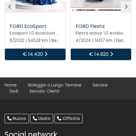
FORD EcoSport
FORD Fiesta
Ecosport 1.0 ecoboost st-line s&s 125cv my20.25
Fiesta active 1.0 ecoboost h 125cv
6/2022 | 54528 km | Benzina | Manuale
4/2024 | 14137 km | Elettrica/benzina | Manuale
€ 14.420
€ 14.920
Home
Noleggio a Lungo Termine
Service
Sedi
Servizio Clienti
Nuovo
Usato
Officina
Social network