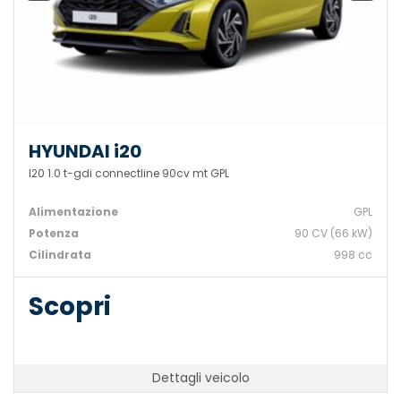
HYUNDAI i20
I20 1.0 t-gdi connectline 90cv mt GPL
Alimentazione
GPL
Potenza
90 CV (66 kW)
Cilindrata
998 cc
Scopri
Dettagli veicolo