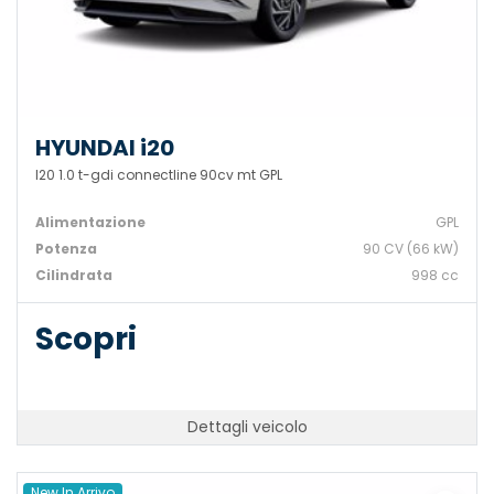
HYUNDAI i20
I20 1.0 t-gdi connectline 90cv mt GPL
Alimentazione
GPL
Potenza
90 CV (66 kW)
Cilindrata
998 cc
Scopri
Dettagli veicolo
New In Arrivo