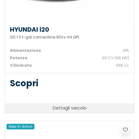
HYUNDAI i20
I20 1.0 t-gdi connectline 90cv mt GPL
Alimentazione
GPL
Potenza
90 CV (66 kW)
Cilindrata
998 cc
Scopri
Dettagli veicolo
New In Arrivo