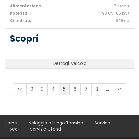
Alimentazione
Benzina
Potenza
90 CV (66 kW)
Cilindrata
998 cc
Scopri
Dettagli veicolo
<<
2
3
4
5
6
7
8
...
>>
Home
Noleggio a Lungo Termine
Service
Sedi
Servizio Clienti