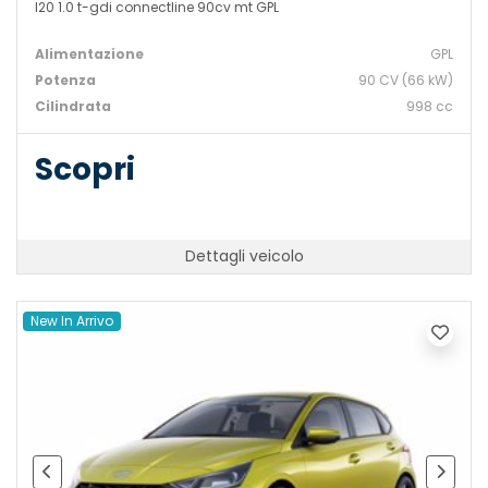
I20 1.0 t-gdi connectline 90cv mt GPL
Alimentazione
GPL
Potenza
90 CV (66 kW)
Cilindrata
998 cc
Scopri
Dettagli veicolo
New In Arrivo