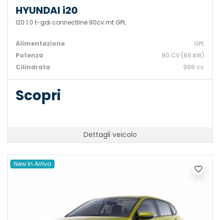
HYUNDAI i20
I20 1.0 t-gdi connectline 90cv mt GPL
Alimentazione
GPL
Potenza
90 CV (66 kW)
Cilindrata
998 cc
Scopri
Dettagli veicolo
New In Arrivo