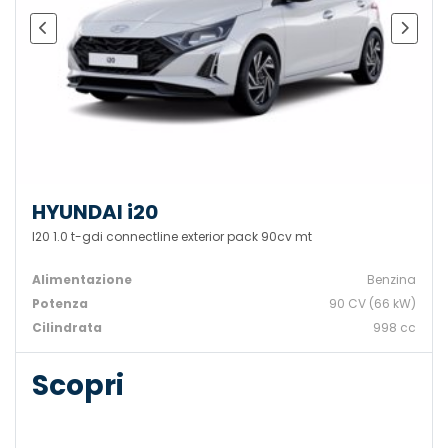
HYUNDAI i20
I20 1.0 t-gdi connectline exterior pack 90cv mt
Alimentazione
Benzina
Potenza
90 CV (66 kW)
Cilindrata
998 cc
Scopri