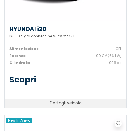
HYUNDAI i20
I20 1.0 t-gdi connectline 90cv mt GPL
Alimentazione
GPL
Potenza
90 CV (66 kW)
Cilindrata
998 cc
Scopri
Dettagli veicolo
New In Arrivo