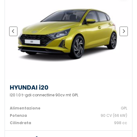
HYUNDAI i20
I20 1.0 t-gdi connectline 90cv mt GPL
Alimentazione
GPL
Potenza
90 CV (66 kW)
Cilindrata
998 cc