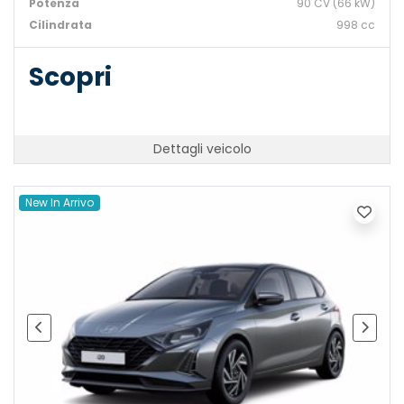
Potenza
90 CV (66 kW)
Cilindrata
998 cc
Scopri
Dettagli veicolo
New In Arrivo