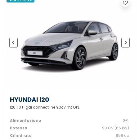
HYUNDAI i20
I20 1.0 t-gdi connectline 90cv mt GPL
Alimentazione
GPL
Potenza
90 CV (66 kW)
Cilindrata
998 cc