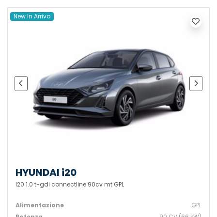
New In Arrivo
HYUNDAI i20
I20 1.0 t-gdi connectline 90cv mt GPL
Alimentazione
GPL
Potenza
90 CV (66 kW)