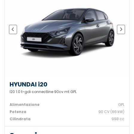
HYUNDAI i20
I20 1.0 t-gdi connectline 90cv mt GPL
Alimentazione
GPL
Potenza
90 CV (66 kW)
Cilindrata
998 cc