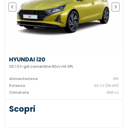
HYUNDAI i20
I20 1.0 t-gdi connectline 90cv mt GPL
Alimentazione
GPL
Potenza
90 CV (66 kW)
Cilindrata
998 cc
Scopri