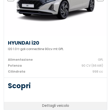
HYUNDAI i20
I20 1.0 t-gdi connectline 90cv mt GPL
Alimentazione
GPL
Potenza
90 CV (66 kW)
Cilindrata
998 cc
Scopri
Dettagli veicolo