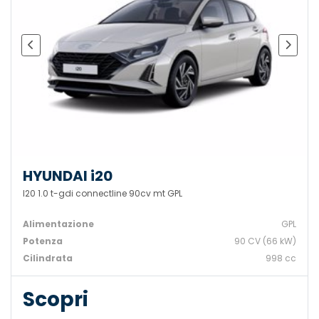
HYUNDAI i20
I20 1.0 t-gdi connectline 90cv mt GPL
Alimentazione
GPL
Potenza
90 CV (66 kW)
Cilindrata
998 cc
Scopri