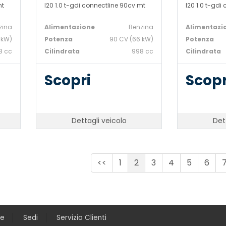
mt
I20 1.0 t-gdi connectline 90cv mt
I20 1.0 t-gdi
zina
Alimentazione
Benzina
Alimentazi
 kW)
Potenza
90 CV (66 kW)
Potenza
8 cc
Cilindrata
998 cc
Cilindrata
Scopri
Scopr
Dettagli veicolo
Det
<<
1
2
3
4
5
6
ce
Sedi
Servizio Clienti