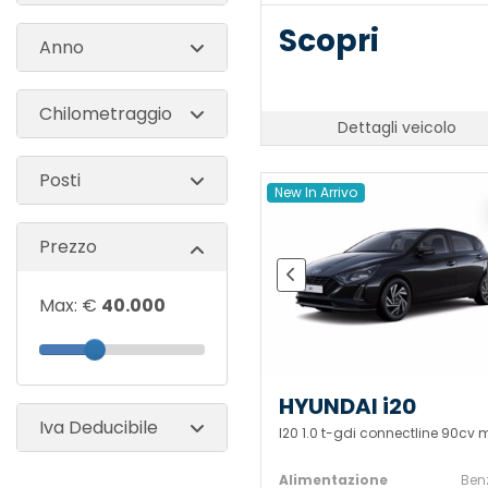
Scopri
Anno
Chilometraggio
Dettagli veicolo
Posti
New In Arrivo
Prezzo
Max: €
40.000
HYUNDAI i20
Iva Deducibile
I20 1.0 t-gdi connectline 90cv 
Alimentazione
Ben