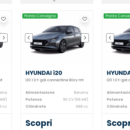
Pronta Consegna
Pronta Cons
HYUNDAI i20
HYUNDA
mt
I20 1.0 t-gdi connectline 90cv mt
I20 1.0 t-gdi
zina
Alimentazione
Benzina
Alimentazi
 kW)
Potenza
90 CV (66 kW)
Potenza
8 cc
Cilindrata
998 cc
Cilindrata
Scopri
Scopr