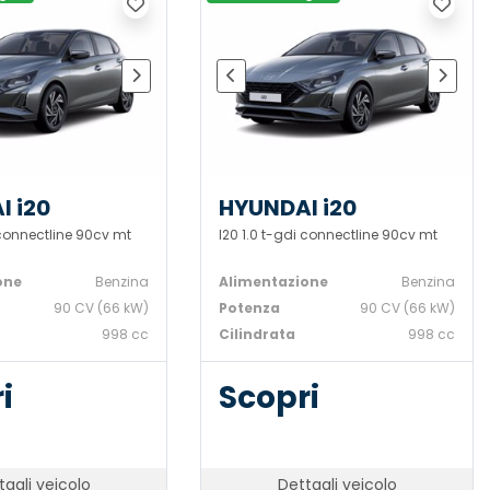
I i20
HYUNDAI i20
 connectline 90cv mt
I20 1.0 t-gdi connectline 90cv mt
one
Benzina
Alimentazione
Benzina
90 CV (66 kW)
Potenza
90 CV (66 kW)
998 cc
Cilindrata
998 cc
i
Scopri
tagli veicolo
Dettagli veicolo