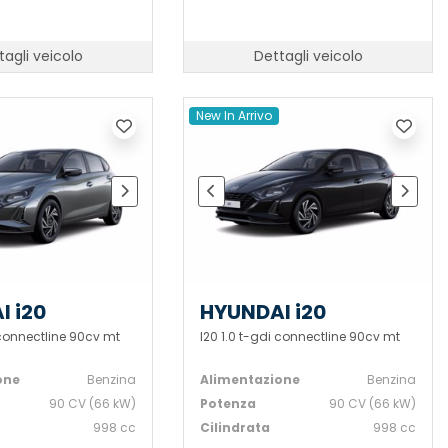
tagli veicolo
Dettagli veicolo
New In Arrivo
I i20
HYUNDAI i20
 connectline 90cv mt
I20 1.0 t-gdi connectline 90cv mt
one
Benzina
Alimentazione
Benzina
90 CV (66 kW)
Potenza
90 CV (66 kW)
998 cc
Cilindrata
998 cc