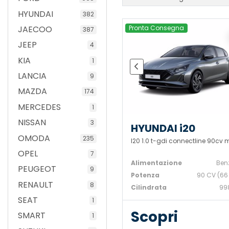
HYUNDAI
382
Pronta Consegna
JAECOO
387
JEEP
4
KIA
1
LANCIA
9
MAZDA
174
MERCEDES
1
NISSAN
3
HYUNDAI i20
OMODA
235
I20 1.0 t-gdi connectline 90cv 
OPEL
7
Alimentazione
Ben
PEUGEOT
9
Potenza
90 CV (66
RENAULT
8
Cilindrata
99
SEAT
1
Scopri
SMART
1