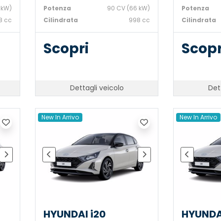
 kW)
Potenza
90 CV (66 kW)
Potenza
8 cc
Cilindrata
998 cc
Cilindrata
Scopri
Scopr
Dettagli veicolo
Det
New In Arrivo
New In Arrivo
HYUNDAI i20
HYUNDA