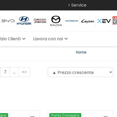
> Service
izio Clienti
Lavora con noi
Home
7
...
>>
egna
Pronta Consegna