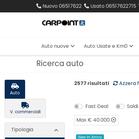
Nuovo
06517622
Usato
06517622715
Auto nuove
Auto Usate e Km0
Ricerca auto
2577 risultati
Azzera fi
Auto
Fast Deal
Saldi
V. commerciali
Max € 40.000
Tipologia
New In Arrivo