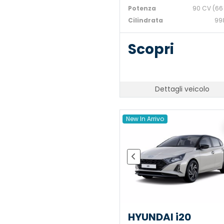
Potenza
90 CV (66
Cilindrata
99
Scopri
Dettagli veicolo
New In Arrivo
HYUNDAI i20