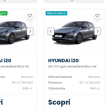
egna
New In Arrivo
I i20
HYUNDAI i20
 connectline 90cv mt
I20 1.0 t-gdi connectline 90cv mt
one
Benzina
Alimentazione
Benzina
90 CV (66 kW)
Potenza
90 CV (66 kW)
998 cc
Cilindrata
998 cc
i
Scopri