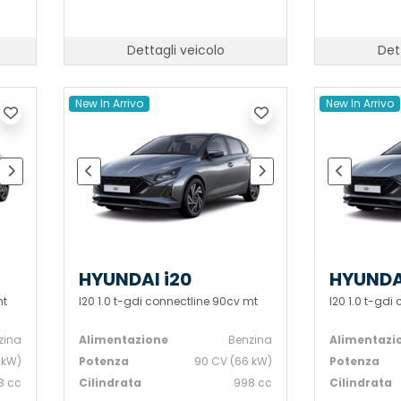
Dettagli veicolo
Det
New In Arrivo
New In Arrivo
HYUNDAI i20
HYUNDA
mt
I20 1.0 t-gdi connectline 90cv mt
I20 1.0 t-gdi
zina
Alimentazione
Benzina
Alimentazi
 kW)
Potenza
90 CV (66 kW)
Potenza
8 cc
Cilindrata
998 cc
Cilindrata