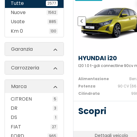
Tutte
2577
Nuove
1562
Usate
885
Km 0
130
Garanzia
HYUNDAI i20
I20 1.0 t-gdi connectline 90cv 
Carrozzeria
Alimentazione
Ben
Marca
Potenza
90 CV (66
Cilindrata
99
CITROEN
5
DR
Scopri
3
DS
1
FIAT
27
Dettagli veicolo
FORD
965