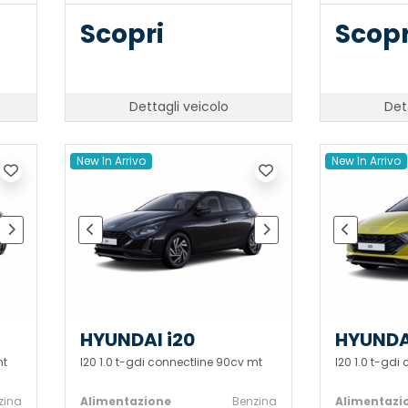
Scopri
Scopr
Dettagli veicolo
Det
New In Arrivo
New In Arrivo
HYUNDAI i20
HYUNDA
mt
I20 1.0 t-gdi connectline 90cv mt
I20 1.0 t-gdi
zina
Alimentazione
Benzina
Alimentazi