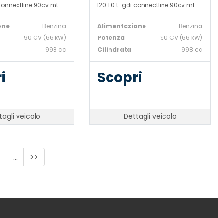
 connectline 90cv mt
I20 1.0 t-gdi connectline 90cv mt
one
Benzina
Alimentazione
Benzina
90 CV (66 kW)
Potenza
90 CV (66 kW)
998 cc
Cilindrata
998 cc
i
Scopri
tagli veicolo
Dettagli veicolo
7
...
>>