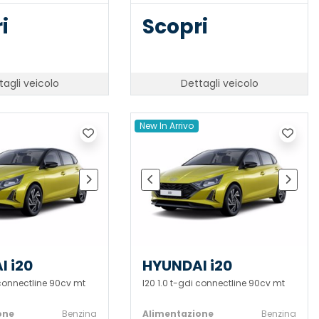
i
Scopri
tagli veicolo
Dettagli veicolo
New In Arrivo
I i20
HYUNDAI i20
 connectline 90cv mt
I20 1.0 t-gdi connectline 90cv mt
one
Benzina
Alimentazione
Benzina