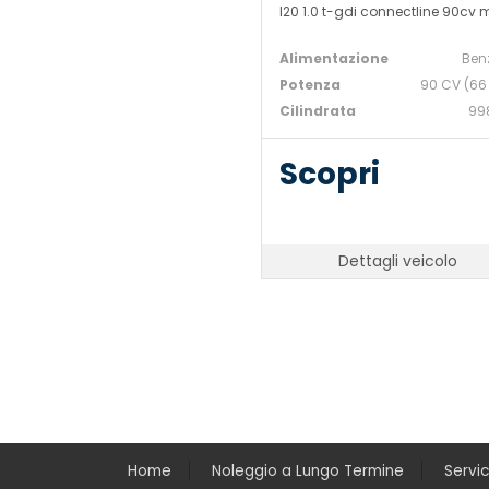
I20 1.0 t-gdi connectline 90cv 
Alimentazione
Ben
Potenza
90 CV (66
Cilindrata
99
Scopri
Dettagli veicolo
Home
Noleggio a Lungo Termine
Servi