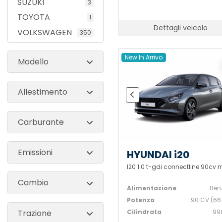
SUZUKI
3
TOYOTA
1
Dettagli veicolo
VOLKSWAGEN
350
New In Arrivo
Modello
Allestimento
Carburante
Emissioni
HYUNDAI i20
I20 1.0 t-gdi connectline 90cv 
Cambio
Alimentazione
Ben
Potenza
90 CV (66
Trazione
Cilindrata
99