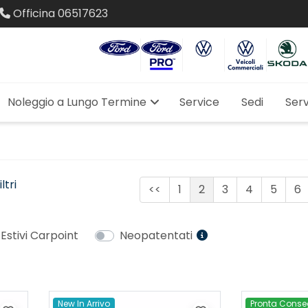
Officina
06517623
Noleggio a Lungo Termine
Service
Sedi
Serv
ltri
<<
1
2
3
4
5
6
 Estivi Carpoint
Neopatentati
New In Arrivo
Pronta Cons