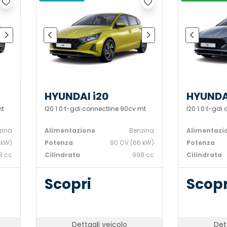
HYUNDAI i20
HYUNDA
mt
I20 1.0 t-gdi connectline 90cv mt
I20 1.0 t-gdi
zina
Alimentazione
Benzina
Alimentazi
 kW)
Potenza
90 CV (66 kW)
Potenza
8 cc
Cilindrata
998 cc
Cilindrata
Scopri
Scopr
Dettagli veicolo
Det