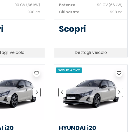
90 CV (66 kW)
Potenza
90 CV (66 kW)
998 cc
Cilindrata
998 cc
i
Scopri
tagli veicolo
Dettagli veicolo
New In Arrivo
I i20
HYUNDAI i20