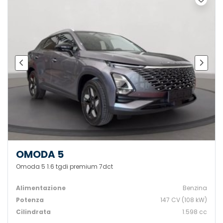
OMODA 5
Omoda 5 1.6 tgdi premium 7dct
Alimentazione
Benzina
Potenza
147 CV (108 kW)
Cilindrata
1.598 cc