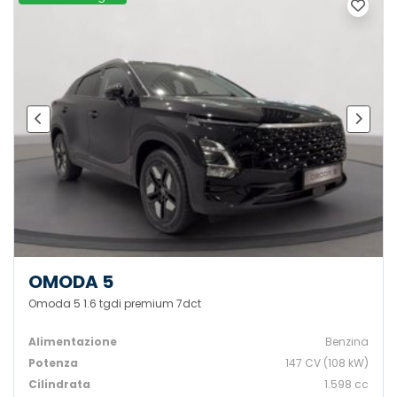
OMODA 5
Omoda 5 1.6 tgdi premium 7dct
Alimentazione
Benzina
Potenza
147 CV (108 kW)
Cilindrata
1.598 cc