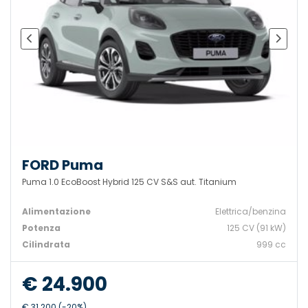
FORD Puma
Puma 1.0 EcoBoost Hybrid 125 CV S&S aut. Titanium
Alimentazione
Elettrica/benzina
Potenza
125 CV (91 kW)
Cilindrata
999 cc
€ 24.900
€ 31.200 (-20%)