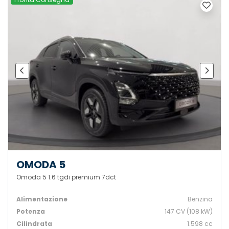
OMODA 5
Omoda 5 1.6 tgdi premium 7dct
Alimentazione
Benzina
Potenza
147 CV (108 kW)
Cilindrata
1.598 cc